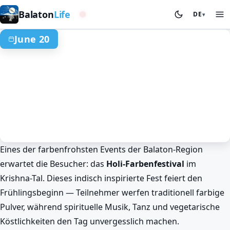
Westliches Becken
Balaton
Life
DE
▾
June 20
Eines der farbenfrohsten Events der Balaton-Region
Frühling am Balaton
Events & Festivals
erwartet die Besucher: das
Holi-Farbenfestival
im
Balaton-Holi-Farbenexplosion im
Krishna-Tal. Dieses indisch inspirierte Fest feiert den
Krishna-Tal
Frühlingsbeginn — Teilnehmer werfen traditionell farbige
Jun 20. · 11:00–17:00
Pulver, während spirituelle Musik, Tanz und vegetarische
Köstlichkeiten den Tag unvergesslich machen.