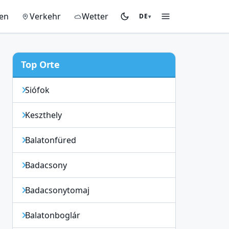
gen
Verkehr
Wetter
DE
▾
Top Orte
Siófok
Keszthely
Balatonfüred
Badacsony
Badacsonytomaj
Balatonboglár