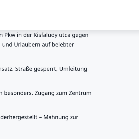
n Pkw in der Kisfaludy utca gegen
 und Urlaubern auf belebter
onszemes: Auto in
satz. Straße gesperrt, Umleitung
ison besonders. Zugang zum Zentrum
ederhergestellt – Mahnung zur