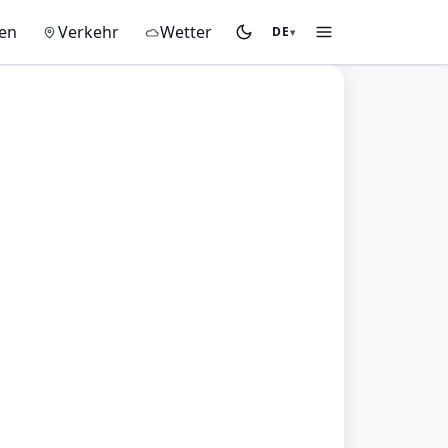
gen
Verkehr
Wetter
DE
▾