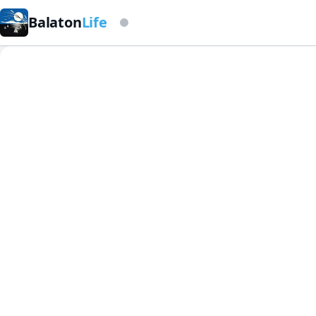
Balaton
Life
Auf Basis der Sturmwarnleuchte