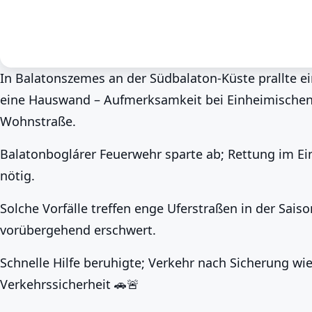
In Balatonszemes an der Südbalaton-Küste prallte ei
eine Hauswand – Aufmerksamkeit bei Einheimischen
Nachrichten
Frühling am Balaton
Balatonboglár
Seltener Unfall in Balat
Wohnstraße.
Hauswand 🚗
Balatonboglárer Feuerwehr sparte ab; Rettung im Ein
BalatonLife
2026. May 23.
nötig.
Solche Vorfälle treffen enge Uferstraßen in der Sa
vorübergehend erschwert.
Schnelle Hilfe beruhigte; Verkehr nach Sicherung wi
Verkehrssicherheit 🚗🚨