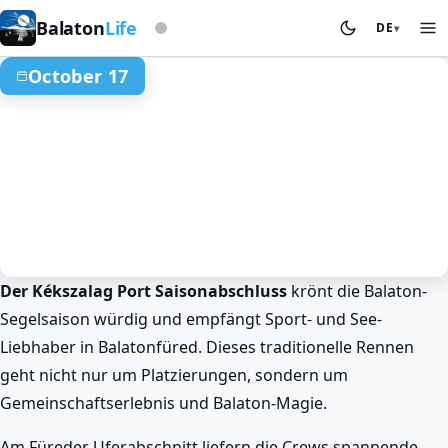
Auf Basis der Sturmwarnleuchte
Balaton
Life
DE
▾
October 17
Der Kékszalag Port Saisonabschluss
krönt die Balaton-
Herbst am Balaton
Sport & Wettkämpfe
Balatonfüred
Segelsaison würdig und empfängt Sport- und See-
Kékszalag Port Saisonabschluss-
Liebhaber in Balatonfüred. Dieses traditionelle Rennen
Segelrennen am Balaton
geht nicht nur um Platzierungen, sondern um
Oct 17. · 00:00–03:00
Gemeinschaftserlebnis und Balaton-Magie.
Am Füreder Uferabschnitt liefern die Crews spannende