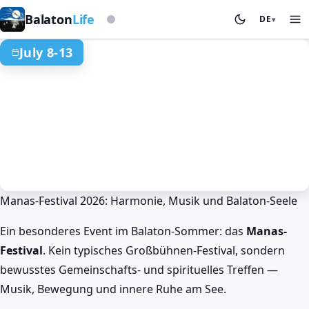
Auf Basis der Sturmwarnleuchte
Balaton
Life
DE
▾
July 8-13
Manas-Festival 2026: Harmonie, Musik und Balaton-Seele
Frühling am Balaton
Events & Festivals
Unverzichtbares Manas-Festival am
Ein besonderes Event im Balaton-Sommer: das
Manas-
Balaton!
Festival
. Kein typisches Großbühnen-Festival, sondern
Jul 8. 12:00 – Jul 13. 12:00
bewusstes Gemeinschafts- und spirituelles Treffen —
Musik, Bewegung und innere Ruhe am See.