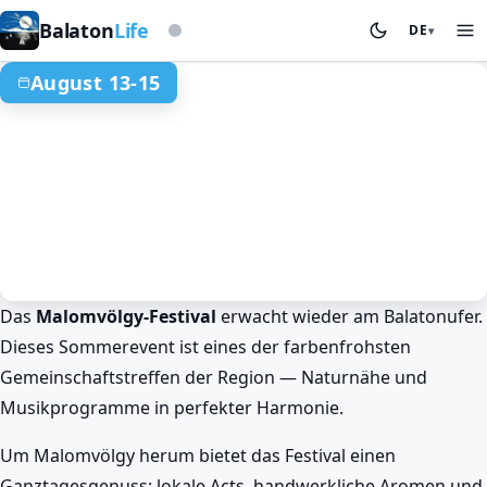
Auf Basis der Sturmwarnleuchte
Balaton
Life
DE
▾
August 13-15
Das
Malomvölgy-Festival
erwacht wieder am Balatonufer.
Events & Festivals
Frühling am Balaton
Dieses Sommerevent ist eines der farbenfrohsten
Malomvölgy-Festival am Balaton
Gemeinschaftstreffen der Region — Naturnähe und
Aug 13. 19:00 – Aug 15. 23:59
Musikprogramme in perfekter Harmonie.
Um Malomvölgy herum bietet das Festival einen
Ganztagesgenuss: lokale Acts, handwerkliche Aromen und