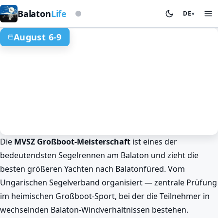
Auf Basis der Sturmwarnleuchte
Balaton
Life
DE
▾
August 6-9
Die
MVSZ Großboot-Meisterschaft
ist eines der
Sommer am Balaton
Sport & Wettkämpfe
Balatonfüred
bedeutendsten Segelrennen am Balaton und zieht die
MVSZ Großboot-Meisterschaft in
besten größeren Yachten nach Balatonfüred. Vom
Balatonfüred
Ungarischen Segelverband organisiert — zentrale Prüfung
Aug 6. 00:00 – Aug 9. 00:00
im heimischen Großboot-Sport, bei der die Teilnehmer in
wechselnden Balaton-Windverhältnissen bestehen.