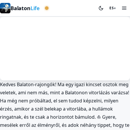
Cuenca occidental
Balaton
Life
ES
▾
Kedves Balaton-rajongók! Ma egy igazi kincset osztok meg
Vela
Ocio activo
veletek, ami nem más, mint a Balatonon vitorlázás varázsa!
Secretos de la vela en el Balaton ⛵
Ha még nem próbáltad, el sem tudod képzelni, milyen
BalatonLife
2025. Dec 31.
érzés, amikor a szél belekap a vitorlába, a hullámok
ringatnak, és te csak a horizontot bámulod. ⛵ Gyere,
mesélek erről az élményről, és adok néhány tippet, hogy te