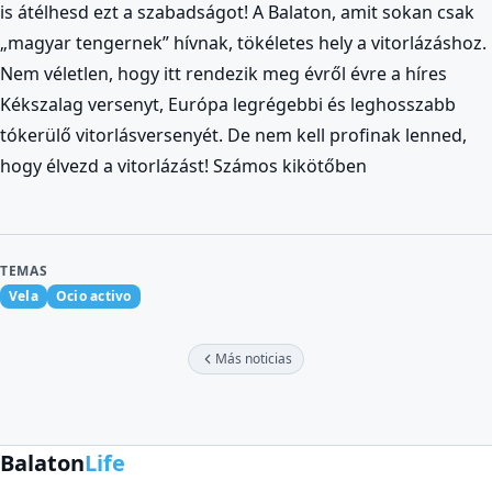
is átélhesd ezt a szabadságot! A Balaton, amit sokan csak
„magyar tengernek” hívnak, tökéletes hely a vitorlázáshoz.
Nem véletlen, hogy itt rendezik meg évről évre a híres
Kékszalag versenyt, Európa legrégebbi és leghosszabb
tókerülő vitorlásversenyét. De nem kell profinak lenned,
hogy élvezd a vitorlázást! Számos kikötőben
TEMAS
Vela
Ocio activo
Más noticias
Balaton
Life