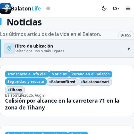
Según la baliza de tormentas
Balaton
Life
ES
▾
Noticias
Los últimos artículos de la vida en el Balaton.
RSS
Filtro de ubicación
▾
Selecciona uno o más lugares
Transporte e info vial
Noticias
Verano en el Balaton
Seguridad y rescate
Balatonfüred
Balatonudvari
Tihany
BalatonLife
2026. Aug 9.
Colisión por alcance en la carretera 71 en la
zona de Tihany