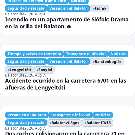
Protección del medio ambiente
Noticias
Seguridad y rescate
Verano en el Balaton
Siófok
BalatonLife
2026. Aug 9.
Incendio en un apartamento de Siófok: Drama
en la orilla del Balaton 🔥
Tiempo y avisos de tormenta
Transporte e info vial
Noticias
Seguridad y rescate
Verano en el Balaton
Balatonboglár
Lengyeltóti
Fonyód
BalatonLife
2026. Aug 7.
Accidente ocurrido en la carretera 6701 en las
afueras de Lengyeltóti
Verano en el Balaton
Transporte e info vial
Noticias
Seguridad y rescate
Balatonvilágos
Balatonfűzfő
BalatonLife
2026. Aug 7.
Dos coches colisionaron en la carretera 71 en