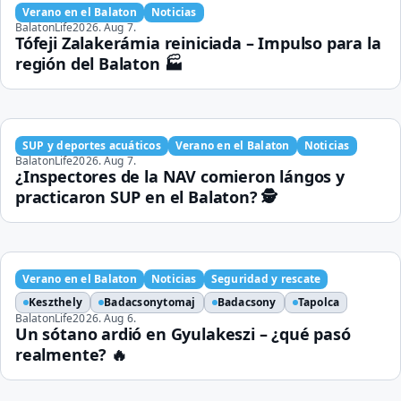
Verano en el Balaton
Noticias
BalatonLife
2026. Aug 7.
Tófeji Zalakerámia reiniciada – Impulso para la
región del Balaton 🏭
SUP y deportes acuáticos
Verano en el Balaton
Noticias
BalatonLife
2026. Aug 7.
¿Inspectores de la NAV comieron lángos y
practicaron SUP en el Balaton? 🕵️
Verano en el Balaton
Noticias
Seguridad y rescate
Keszthely
Badacsonytomaj
Badacsony
Tapolca
BalatonLife
2026. Aug 6.
Un sótano ardió en Gyulakeszi – ¿qué pasó
realmente? 🔥