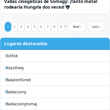
Vallas cinegéticas de Somogy: ¡Tanto metal
rodearía Hungría dos veces! 🦌
Pagination
…
Page
Page
Page
Page
Page
Page
Page
Page
Page
Next page
Last page
1
2
3
4
5
6
7
8
9
Next ›
Last »
Lugares destacados
Siófok
Keszthely
Balatonfüred
Badacsony
Badacsonytomaj