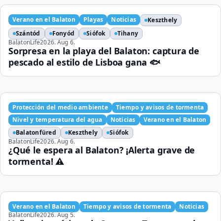
Verano en el Balaton
Playas
Noticias
Keszthely
Szántód
Fonyód
Siófok
Tihany
BalatonLife
2026. Aug 6.
Sorpresa en la playa del Balaton: captura de
pescado al estilo de Lisboa gana 🐟
Protección del medio ambiente
Tiempo y avisos de tormenta
Nivel y temperatura del agua
Noticias
Verano en el Balaton
Balatonfüred
Keszthely
Siófok
BalatonLife
2026. Aug 6.
¿Qué le espera al Balaton? ¡Alerta grave de
tormenta! ⚠️
Verano en el Balaton
Tiempo y avisos de tormenta
Noticias
BalatonLife
2026. Aug 5.