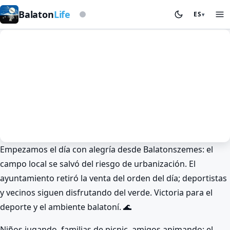
Según la baliza de tormentas
Balaton
Life
ES
▾
Empezamos el día con alegría desde Balatonszemes: el
Noticias
Ocio activo
campo local se salvó del riesgo de urbanización. El
Campo de fútbol de Balatonszemes
ayuntamiento retiró la venta del orden del día; deportistas
salvado: ¡buenas noticias! ⚽
y vecinos siguen disfrutando del verde. Victoria para el
BalatonLife
2026. Jan 26.
deporte y el ambiente balatoní. 🌊
Niños jugando, familias de picnic, amigos animando: el