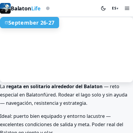
Según la baliza de tormentas
Balaton
Life
ES
▾
September 26-27
La
regata en solitario alrededor del Balaton
— reto
Otoño en el Balaton
Deporte y competiciones
Balatonfüred
especial en Balatonfüred. Rodear el lago solo y sin ayuda
Regata en solitario alrededor del
— navegación, resistencia y estrategia.
Balaton en Balatonfüred
Sep 26. 00:00 – Sep 27. 00:00
Ideal: puerto bien equipado y entorno lacustre —
excelentes condiciones de salida y meta. Poder real del
Balaton en viento y olas.