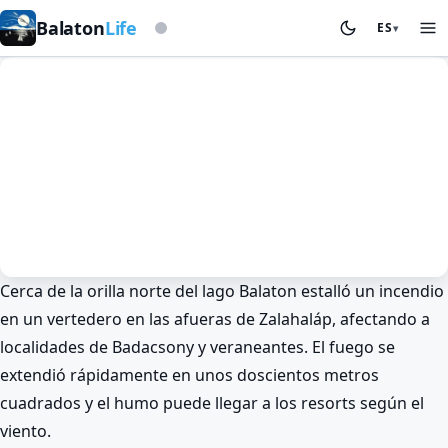
Según la baliza de tormentas
Balaton
Life
ES
▾
Cerca de la orilla norte del lago Balaton estalló un incendio
Noticias
Primavera en el Balaton
en un vertedero en las afueras de Zalahaláp, afectando a
Incendio de residuos en Zalahaláp
localidades de Badacsony y veraneantes. El fuego se
🔥 ¿Qué arde junto al Balaton?
extendió rápidamente en unos doscientos metros
BalatonLife
2026. May 26.
cuadrados y el humo puede llegar a los resorts según el
viento.