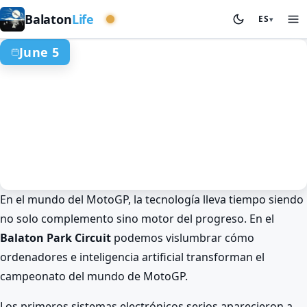
Cuenca occidental
Balaton
Life
ES
▾
June 5
En el mundo del MotoGP, la tecnología lleva tiempo siendo
Verano en el Balaton
Deporte y competiciones
no solo complemento sino motor del progreso. En el
Secretos del MotoGP: tecnología de
Balaton Park Circuit
podemos vislumbrar cómo
IA en el Balaton Park
ordenadores e inteligencia artificial transforman el
Jun 5. · 17:55–19:55
campeonato del mundo de MotoGP.
Los primeros sistemas electrónicos serios aparecieron a