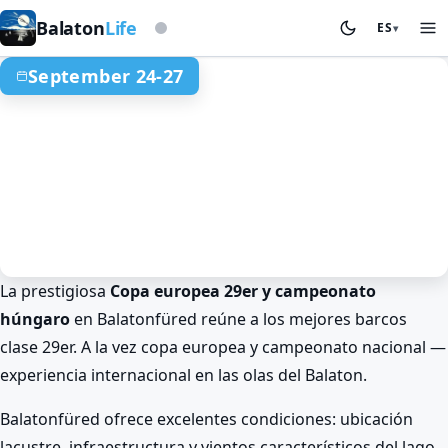
Según la baliza de tormentas
Balaton
Life
ES
▾
September 24-27
La prestigiosa
Copa europea 29er y campeonato
Verano en el Balaton
Deporte y competiciones
húngaro
en Balatonfüred reúne a los mejores barcos
Balatonföldvár
clase 29er. A la vez copa europea y campeonato nacional —
Copa europea 29er y campeonato
experiencia internacional en las olas del Balaton.
húngaro en Balatonfüred
Sep 24. 00:00 – Sep 27. 00:00
Balatonfüred ofrece excelentes condiciones: ubicación
lacustre, infraestructura y vientos característicos del lago.