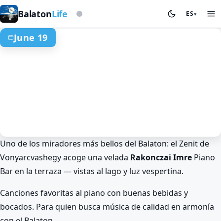
Según la baliza de tormentas
Balaton
Life
ES
▾
June 19
Uno de los miradores más bellos del Balaton: el Zenit de
Verano en el Balaton
Música y conciertos
Vonyarcvashegy
Vonyarcvashegy acoge una velada
Rakonczai Imre
Piano
Piano Bar de Rakonczai Imre con
Bar en la terraza — vistas al lago y luz vespertina.
panorama del Balaton en
Vonyarcvashegy
Canciones favoritas al piano con buenas bebidas y
Jun 19. · egész nap
bocados. Para quien busca música de calidad en armonía
con el Balaton.