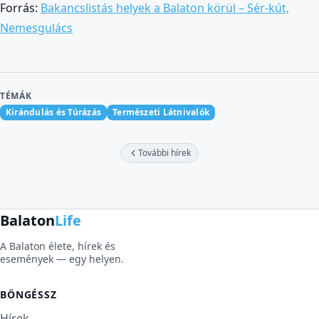
Forrás:
Bakancslistás helyek a Balaton körül – Sér-kút,
Nemesgulács
TÉMÁK
Kirándulás és Túrázás
Természeti Látnivalók
További hírek
Balaton
Life
A Balaton élete, hírek és
események — egy helyen.
BÖNGÉSSZ
Hírek