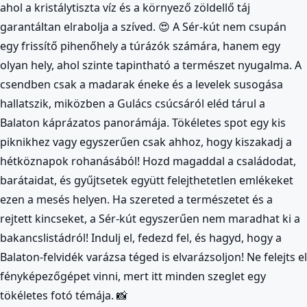
ahol a kristálytiszta víz és a környező zöldellő táj
garantáltan elrabolja a szíved. 😍 A Sér-kút nem csupán
egy frissítő pihenőhely a túrázók számára, hanem egy
olyan hely, ahol szinte tapintható a természet nyugalma. A
csendben csak a madarak éneke és a levelek susogása
hallatszik, miközben a Gulács csúcsáról eléd tárul a
Balaton káprázatos panorámája. Tökéletes spot egy kis
piknikhez vagy egyszerűen csak ahhoz, hogy kiszakadj a
hétköznapok rohanásából! Hozd magaddal a családodat,
barátaidat, és gyűjtsetek együtt felejthetetlen emlékeket
ezen a mesés helyen. Ha szereted a természetet és a
rejtett kincseket, a Sér-kút egyszerűen nem maradhat ki a
bakancslistádról! Indulj el, fedezd fel, és hagyd, hogy a
Balaton-felvidék varázsa téged is elvarázsoljon! Ne felejts el
fényképezőgépet vinni, mert itt minden szeglet egy
tökéletes fotó témája. 📸