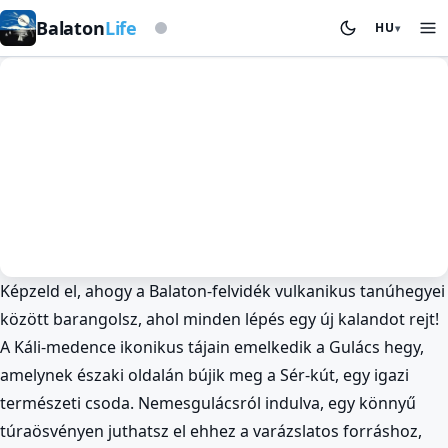
Viharjelző alapon
Balaton
Life
HU
▾
Képzeld el, ahogy a Balaton-felvidék vulkanikus tanúhegyei
Kirándulás és Túrázás
Természeti Látnivalók
között barangolsz, ahol minden lépés egy új kalandot rejt!
Bakancslistás Kincsek: Sér-kút,
A Káli-medence ikonikus tájain emelkedik a Gulács hegy,
Nemesgulács Varázsa! 🏞️
amelynek északi oldalán bújik meg a Sér-kút, egy igazi
BalatonLife
2026. Jan 9.
természeti csoda. Nemesgulácsról indulva, egy könnyű
túraösvényen juthatsz el ehhez a varázslatos forráshoz,