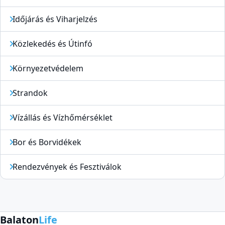
Időjárás és Viharjelzés
Közlekedés és Útinfó
Környezetvédelem
Strandok
Vízállás és Vízhőmérséklet
Bor és Borvidékek
Rendezvények és Fesztiválok
Balaton
Life