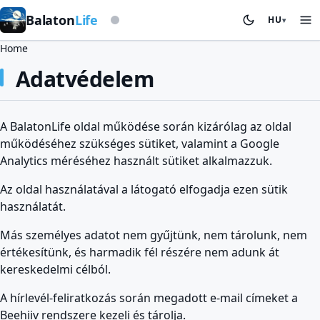
Viharjelző alapon
Balaton
Life
HU
▾
Breadcrumb
Home
Adatvédelem
A BalatonLife oldal működése során kizárólag az oldal
működéséhez szükséges sütiket, valamint a Google
Analytics méréséhez használt sütiket alkalmazzuk.
Az oldal használatával a látogató elfogadja ezen sütik
használatát.
Más személyes adatot nem gyűjtünk, nem tárolunk, nem
értékesítünk, és harmadik fél részére nem adunk át
kereskedelmi célból.
A hírlevél-feliratkozás során megadott e-mail címeket a
Beehiiv rendszere kezeli és tárolja.