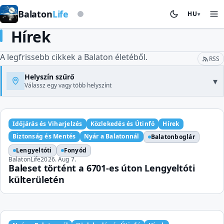
Viharjelző alapon
Balaton
Life
HU
▾
Hírek
A legfrissebb cikkek a Balaton életéből.
RSS
Helyszín szűrő
▾
Válassz egy vagy több helyszínt
Időjárás és Viharjelzés
Közlekedés és Útinfó
Hírek
Biztonság és Mentés
Nyár a Balatonnál
Balatonboglár
Lengyeltóti
Fonyód
BalatonLife
2026. Aug 7.
Baleset történt a 6701-es úton Lengyeltóti
külterületén