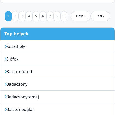
Pagination
…
Page
Page
Page
Page
Page
Page
Page
Page
Page
Next page
Last page
1
2
3
4
5
6
7
8
9
Next ›
Last »
Top helyek
Keszthely
Siófok
Balatonfüred
Badacsony
Badacsonytomaj
Balatonboglár