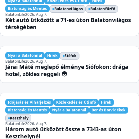
Nyár a Balatonnál
Közlekedés és Útinfó
Hírek
Biztonság és Mentés
Balatonvilágos
Balatonfűzfő
BalatonLife
2026. Aug 7.
Két autó ütközött a 71-es úton Balatonvilágos
térségében
Nyár a Balatonnál
Hírek
Siófok
BalatonLife
2026. Aug 7.
Járai Máté meglepő élménye Siófokon: drága
hotel, zöldes reggeli 😳
Időjárás és Viharjelzés
Közlekedés és Útinfó
Hírek
Biztonság és Mentés
Nyár a Balatonnál
Bor és Borvidékek
Keszthely
BalatonLife
2026. Aug 7.
Három autó ütközött össze a 7343-as úton
Keszthelynél