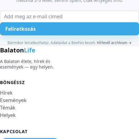
havonta 2-3 levél, semmi spam, csak lényeges infó.
E-mail cím
Feliratkozás
Weboldal
Bármikor leiratkozhatsz. Adataidat a Beehiiv kezeli.
Hírlevél archívum →
Balaton
Life
A Balaton élete, hírek és
események — egy helyen.
BÖNGÉSSZ
Hírek
Események
Témák
Helyek
KAPCSOLAT