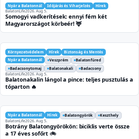
Nyár a Balatonnál
Időjárás és Viharjelzés
Hírek
BalatonLife
2026. Aug 5.
Somogyi vadkerítések: ennyi fém két
Magyarországot körbeér! 🦌
Környezetvédelem
Hírek
Biztonság és Mentés
Nyár a Balatonnál
Veszprém
Balatonfüred
Badacsonytomaj
Balatonakali
Badacsony
BalatonLife
2026. Aug 5.
Balatonakalin lángol a pince: teljes pusztulás a
tóparton 🔥
Nyár a Balatonnál
Hírek
Balatongyörök
Keszthely
BalatonLife
2026. Aug 5.
Botrány Balatongyörökön: biciklis verte össze
a 17 éves sofőrt 🚲