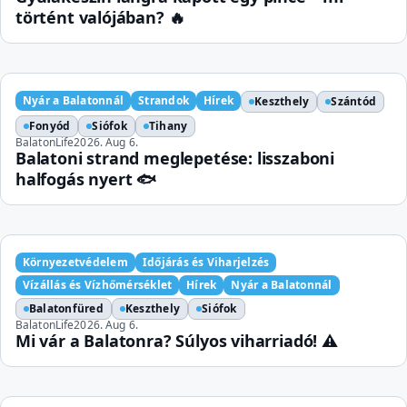
történt valójában? 🔥
Nyár a Balatonnál
Strandok
Hírek
Keszthely
Szántód
Fonyód
Siófok
Tihany
BalatonLife
2026. Aug 6.
Balatoni strand meglepetése: lisszaboni
halfogás nyert 🐟
Környezetvédelem
Időjárás és Viharjelzés
Vízállás és Vízhőmérséklet
Hírek
Nyár a Balatonnál
Balatonfüred
Keszthely
Siófok
BalatonLife
2026. Aug 6.
Mi vár a Balatonra? Súlyos viharriadó! ⚠️