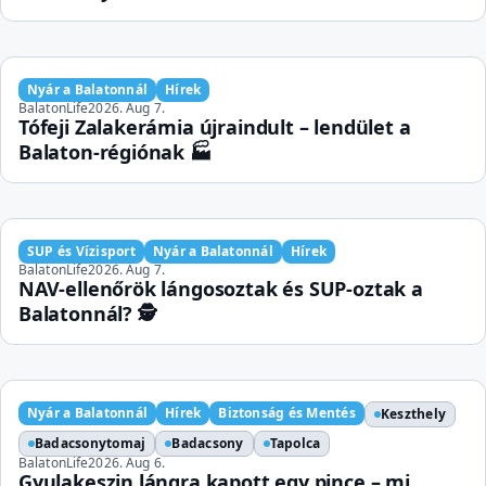
Nyár a Balatonnál
Hírek
BalatonLife
2026. Aug 7.
Tófeji Zalakerámia újraindult – lendület a
Balaton-régiónak 🏭
SUP és Vízisport
Nyár a Balatonnál
Hírek
BalatonLife
2026. Aug 7.
NAV-ellenőrök lángosoztak és SUP-oztak a
Balatonnál? 🕵️
Nyár a Balatonnál
Hírek
Biztonság és Mentés
Keszthely
Badacsonytomaj
Badacsony
Tapolca
BalatonLife
2026. Aug 6.
Gyulakeszin lángra kapott egy pince – mi