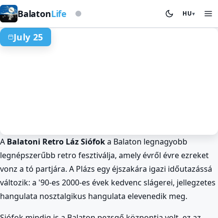
Viharjelző alapon
Balaton
Life
HU
▾
July 25
A
Balatoni Retro Láz Siófok
a Balaton legnagyobb
Nyár a Balatonnál
Rendezvények és Fesztiválok
Siófok
legnépszerűbb retro fesztiválja, amely évről évre ezreket
Balatoni Retro Láz Siófokon A retró
vonz a tó partjára. A Plázs egy éjszakára igazi időutazássá
őrület visszatér!
változik: a '90-es 2000-es évek kedvenc slágerei, jellegzetes
Jul 25. · egész nap
hangulata nosztalgikus hangulata elevenedik meg.
Siófok mindig is a Balaton pezsgő központja volt, ez az