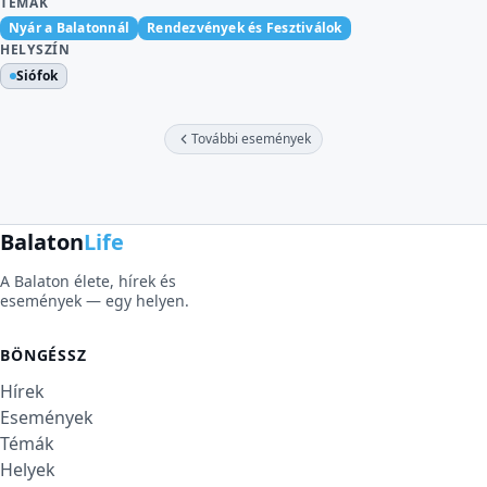
TÉMÁK
Nyár a Balatonnál
Rendezvények és Fesztiválok
HELYSZÍN
Siófok
További események
Balaton
Life
A Balaton élete, hírek és
események — egy helyen.
BÖNGÉSSZ
Hírek
Események
Témák
Helyek