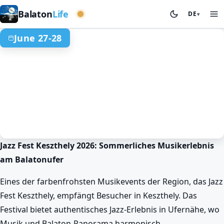
Westliches Becken
Balaton
Life
DE
▾
June 27-28
Jazz Fest Keszthely 2026: Sommerliches Musikerlebnis
Frühling am Balaton
Events & Festivals
Keszthely
am Balatonufer
Balaton-Jazzfestival in Keszthely
Jun 27. 16:45 – Jun 28. 23:00
Eines der farbenfrohsten Musikevents der Region, das Jazz
Fest Keszthely, empfängt Besucher in Keszthely. Das
Festival bietet authentisches Jazz-Erlebnis in Ufernähe, wo
Musik und Balaton-Panorama harmonisch