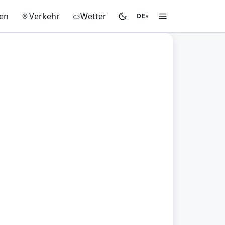
gen
Verkehr
Wetter
DE
▾