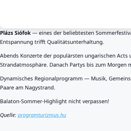
Plázs Siófok
— eines der beliebtesten Sommerfestiv
Entspannung trifft Qualitätsunterhaltung.
Events & Festivals
Frühling am Balaton
Siófok
Plázs Siófok: Konzerte u
Abends Konzerte der populärsten ungarischen Acts
Sternen am Balaton
Strandatmosphäre. Danach Partys bis zum Morgen m
Jun 5. · egész nap
Dynamisches Regionalprogramm — Musik, Gemeinsch
Paare am Nagystrand.
Balaton-Sommer-Highlight nicht verpassen!
Quelle:
programturizmus.hu