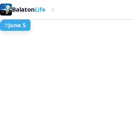
Balaton
Life
Westliches Becken
June 5