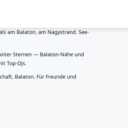
als am Balaton, am Nagystrand. See-
nd Partys unter
 unter Sternen — Balaton-Nähe und
it Top-DJs.
aft, Balaton. Für Freunde und