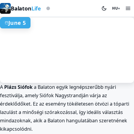
Viharjelző alapon
Balaton
Life
HU
▾
June 5
A
Plázs Siófok
a Balaton egyik legnépszerűbb nyári
Rendezvények és Fesztiválok
Tavasz a Balatonnál
Siófok
fesztiválja, amely Siófok Nagystrandján várja az
Plázs Siófok: Csillagos ég alatti
érdeklődőket. Ez az esemény tökéletesen ötvözi a tóparti
koncertek bulik a Balatonon
lazulást a minőségi szórakozással, így ideális választás
Jun 5. · egész nap
mindazoknak, akik a Balaton hangulatában szeretnének
kikapcsolódni.