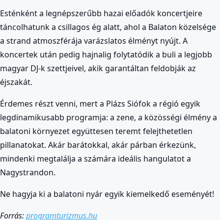
Esténként a legnépszerűbb hazai előadók koncertjeire
táncolhatunk a csillagos ég alatt, ahol a Balaton közelsége
a strand atmoszférája varázslatos élményt nyújt. A
koncertek után pedig hajnalig folytatódik a buli a legjobb
magyar DJ-k szettjeivel, akik garantáltan feldobják az
éjszakát.
Érdemes részt venni, mert a Plázs Siófok a régió egyik
legdinamikusabb programja: a zene, a közösségi élmény a
balatoni környezet együttesen teremt felejthetetlen
pillanatokat. Akár barátokkal, akár párban érkezünk,
mindenki megtalálja a számára ideális hangulatot a
Nagystrandon.
Ne hagyja ki a balatoni nyár egyik kiemelkedő eseményét!
Forrás:
programturizmus.hu