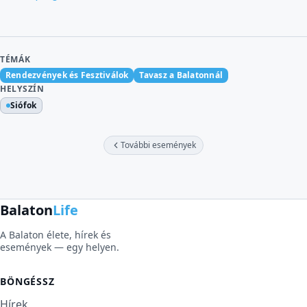
TÉMÁK
Rendezvények és Fesztiválok
Tavasz a Balatonnál
HELYSZÍN
Siófok
További események
Balaton
Life
A Balaton élete, hírek és
események — egy helyen.
BÖNGÉSSZ
Hírek