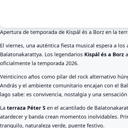
Apertura de temporada de Kispál és a Borz en la terr
Primavera en el Balaton
Eventos y festivales
Balatonakaratt
El viernes, una auténtica fiesta musical espera a lo
Kispál és a Borz en el Ba
Balatonakarattya. Los legendarios
Kispál és a Borz
a
Péter S
oficialmente la temporada 2026.
May 1. · 18:00–22:00
Veinticinco años como pilar del rock alternativo húng
András y el ambiente comunitario encajan con el Bala
lago sabe: es convivencia, nostalgia y una sensación 
La
terraza Péter S
en el acantilado de Balatonakarat
atardecer y banda crean momentos inolvidables. Pri
tranquilo, naturaleza verde, puente festivo.