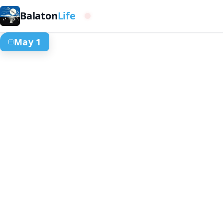
Balaton
Life
Cuenca occidental
May 1