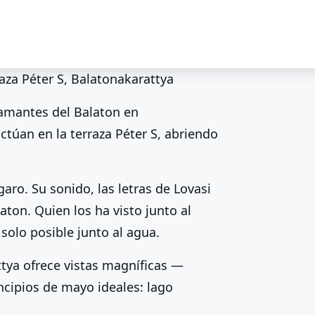
aza Péter S, Balatonakarattya
ya
s amantes del Balaton en
laton, terraza
ctúan en la terraza Péter S, abriendo
aro. Su sonido, las letras de Lovasi
ton. Quien los ha visto junto al
solo posible junto al agua.
tya ofrece vistas magníficas —
ncipios de mayo ideales: lago