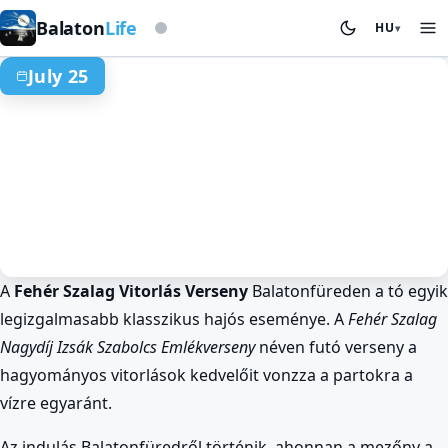
Viharjelző alapon
Balaton
Life
HU
▾
July 25
A
Fehér Szalag Vitorlás Verseny
Balatonfüreden a tó egyik
Nyár a Balatonnál
Sport és Versenyek
Siófok
legizgalmasabb klasszikus hajós eseménye. A
Fehér Szalag
Balatonfüred
Nagydíj Izsák Szabolcs Emlékverseny
néven futó verseny a
Klasszikus vitorlások Fehér Szalag
hagyományos vitorlások kedvelőit vonzza a partokra a
Versenye Balatonfüreden
vízre egyaránt.
Jul 25. · egész nap
Az indulás Balatonfüredről történik, ahonnan a mezőny a