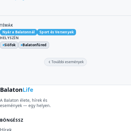
TÉMÁK
Nyár a Balatonnál
Sport és Versenyek
HELYSZÍN
Siófok
Balatonfüred
További események
Balaton
Life
A Balaton élete, hírek és
események — egy helyen.
BÖNGÉSSZ
Hírek