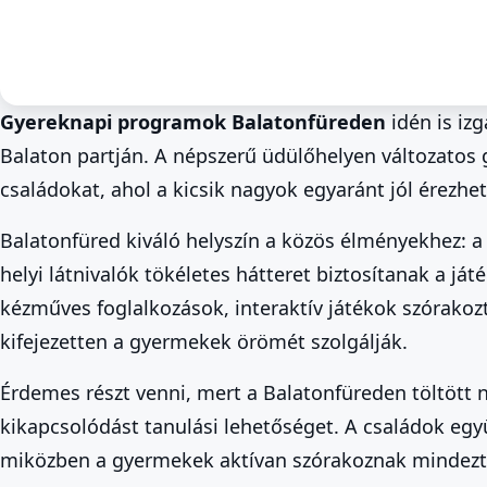
Gyereknapi programok Balatonfüreden
idén is iz
Balaton partján. A népszerű üdülőhelyen változato
Tavasz a Balatonnál
Családi Programok
Balatonfüred
Gyereknapi Kalandok Ba
családokat, ahol a kicsik nagyok egyaránt jól érezhe
Családi Örömök
Balatonfüred kiváló helyszín a közös élményekhez: a 
May 30. – May 31.
helyi látnivalók tökéletes hátteret biztosítanak a j
kézműves foglalkozások, interaktív játékok szórako
kifejezetten a gyermekek örömét szolgálják.
Érdemes részt venni, mert a Balatonfüreden töltött 
kikapcsolódást tanulási lehetőséget. A családok együt
miközben a gyermekek aktívan szórakoznak mindezt 