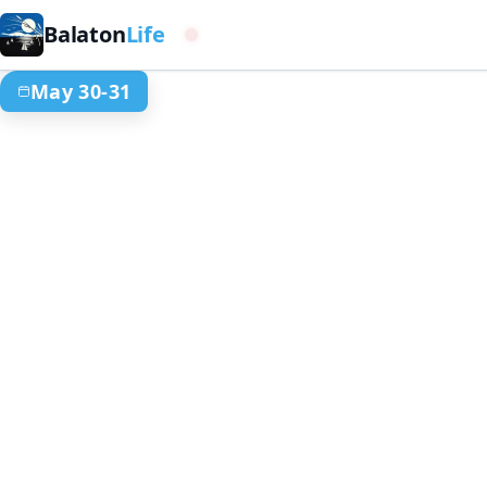
Balaton
Life
Nyugati medence
May 30-31