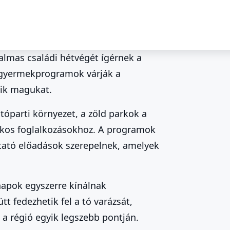
galmas családi hétvégét ígérnek a
s gyermekprogramok várják a
latonfüreden
tik magukat.
tóparti környezet, a zöld parkok a
átékos foglalkozásokhoz. A programok
ztató előadások szerepelnek, amelyek
napok egyszerre kínálnak
t fedezhetik fel a tó varázsát,
a régió egyik legszebb pontján.