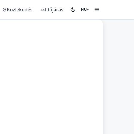
Közlekedés
Időjárás
HU
▾