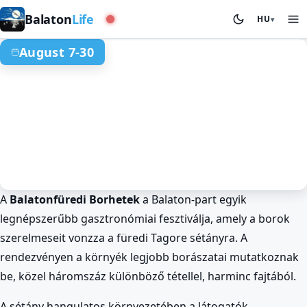
Nyugati medence
Balaton
Life
HU
▾
August 7-30
A
Balatonfüredi Borhetek
a Balaton-part egyik
Gasztronómia
Nyár a Balatonnál
Balatonfüred
legnépszerűbb gasztronómiai fesztiválja, amely a borok
Balatonfüredi Borhetek 300 bor a
szerelmeseit vonzza a füredi Tagore sétányra. A
Balaton partján
rendezvényen a környék legjobb borászatai mutatkoznak
Aug 7. – Aug 30.
be, közel háromszáz különböző tétellel, harminc fajtából.
A sétány hangulatos környezetében a látogatók