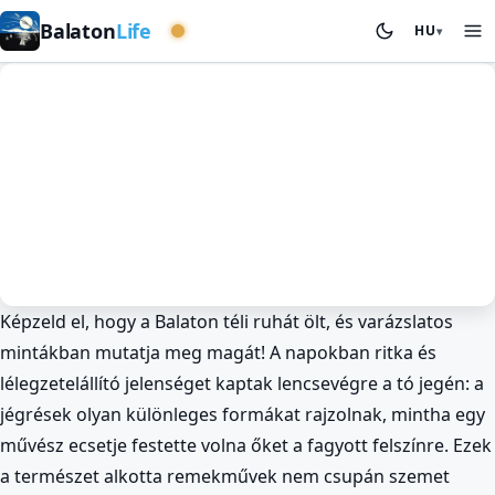
Nyugati medence
Balaton
Life
HU
▾
Képzeld el, hogy a Balaton téli ruhát ölt, és varázslatos
Tél a Balatonnál
Fotózás és Kilátók
mintákban mutatja meg magát! A napokban ritka és
Lenyűgöző jégrések a Balatonon –
lélegzetelállító jelenséget kaptak lencsevégre a tó jegén: a
Káprázatos fotók! ❄️
jégrések olyan különleges formákat rajzolnak, mintha egy
BalatonLife
2026. Jan 15.
művész ecsetje festette volna őket a fagyott felszínre. Ezek
a természet alkotta remekművek nem csupán szemet