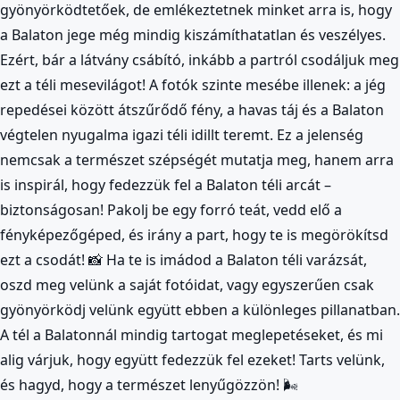
gyönyörködtetőek, de emlékeztetnek minket arra is, hogy
a Balaton jege még mindig kiszámíthatatlan és veszélyes.
Ezért, bár a látvány csábító, inkább a partról csodáljuk meg
ezt a téli mesevilágot! A fotók szinte mesébe illenek: a jég
repedései között átszűrődő fény, a havas táj és a Balaton
végtelen nyugalma igazi téli idillt teremt. Ez a jelenség
nemcsak a természet szépségét mutatja meg, hanem arra
is inspirál, hogy fedezzük fel a Balaton téli arcát –
biztonságosan! Pakolj be egy forró teát, vedd elő a
fényképezőgéped, és irány a part, hogy te is megörökítsd
ezt a csodát! 📸 Ha te is imádod a Balaton téli varázsát,
oszd meg velünk a saját fotóidat, vagy egyszerűen csak
gyönyörködj velünk együtt ebben a különleges pillanatban.
A tél a Balatonnál mindig tartogat meglepetéseket, és mi
alig várjuk, hogy együtt fedezzük fel ezeket! Tarts velünk,
és hagyd, hogy a természet lenyűgözzön! 🌬️