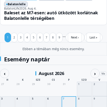
Balatonlelle
BalatonLife
2026. Aug 4.
Baleset az M7-esen: autó ütközött korlátnak
Balatonlelle térségében
Pagination
…
Page
Page
Page
Page
Page
Page
Page
Page
Page
Next page
Last page
1
2
3
4
5
6
7
8
9
Next ›
Last »
Ebben a témában még nincs esemény.
Esemény naptár
‹
›
August 2026
Ma
H
K
SZE
CS
P
SZO
V
27
28
29
30
31
1
2
3
4
5
6
7
8
9