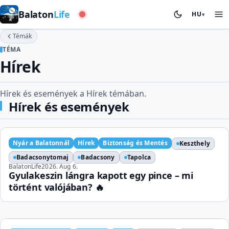
Nyugati medence
Balaton
Life
HU
▾
Témák
TÉMA
Hírek
Hírek és események a Hírek témában.
Hírek és események
Nyár a Balatonnál
Hírek
Biztonság és Mentés
Keszthely
Badacsonytomaj
Badacsony
Tapolca
BalatonLife
2026. Aug 6.
Gyulakeszin lángra kapott egy pince – mi
történt valójában? 🔥