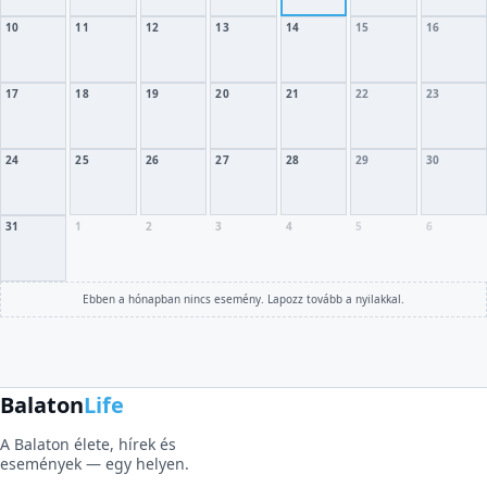
10
11
12
13
14
15
16
17
18
19
20
21
22
23
24
25
26
27
28
29
30
31
1
2
3
4
5
6
Ebben a hónapban nincs esemény. Lapozz tovább a nyilakkal.
Balaton
Life
A Balaton élete, hírek és
események — egy helyen.