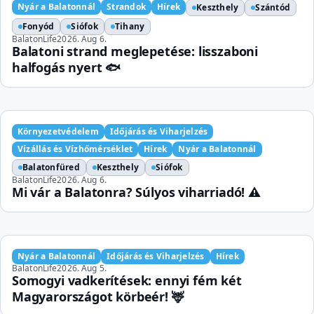
Nyár a Balatonnál
Strandok
Hírek
Keszthely
Szántód
Fonyód
Siófok
Tihany
BalatonLife
2026. Aug 6.
Balatoni strand meglepetése: lisszaboni
halfogás nyert 🐟
Környezetvédelem
Időjárás és Viharjelzés
Vízállás és Vízhőmérséklet
Hírek
Nyár a Balatonnál
Balatonfüred
Keszthely
Siófok
BalatonLife
2026. Aug 6.
Mi vár a Balatonra? Súlyos viharriadó! ⚠️
Nyár a Balatonnál
Időjárás és Viharjelzés
Hírek
BalatonLife
2026. Aug 5.
Somogyi vadkerítések: ennyi fém két
Magyarországot körbeér! 🦌