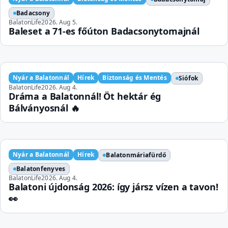
Badacsony
BalatonLife
2026. Aug 5.
Baleset a 71-es főúton Badacsonytomajnál
Nyár a Balatonnál
Hírek
Biztonság és Mentés
Siófok
BalatonLife
2026. Aug 4.
Dráma a Balatonnál! Öt hektár ég
Bálványosnál 🔥
Nyár a Balatonnál
Hírek
Balatonmáriafürdő
Balatonfenyves
BalatonLife
2026. Aug 4.
Balatoni újdonság 2026: így jársz vízen a tavon!
👀