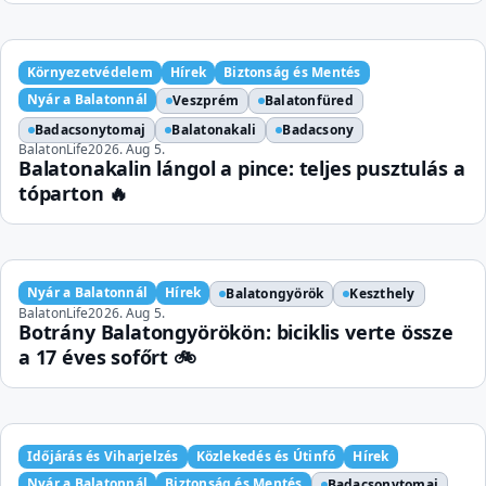
Környezetvédelem
Hírek
Biztonság és Mentés
Nyár a Balatonnál
Veszprém
Balatonfüred
Badacsonytomaj
Balatonakali
Badacsony
BalatonLife
2026. Aug 5.
Balatonakalin lángol a pince: teljes pusztulás a
tóparton 🔥
Nyár a Balatonnál
Hírek
Balatongyörök
Keszthely
BalatonLife
2026. Aug 5.
Botrány Balatongyörökön: biciklis verte össze
a 17 éves sofőrt 🚲
Időjárás és Viharjelzés
Közlekedés és Útinfó
Hírek
Nyár a Balatonnál
Biztonság és Mentés
Badacsonytomaj