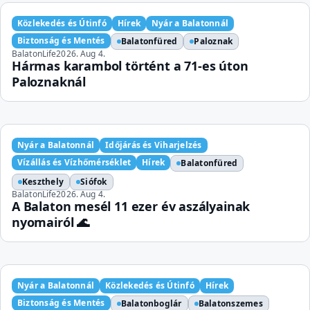
Közlekedés és Útinfó
Hírek
Nyár a Balatonnál
Biztonság és Mentés
Balatonfüred
Paloznak
BalatonLife
2026. Aug 4.
Hármas karambol történt a 71-es úton
Paloznaknál
Nyár a Balatonnál
Időjárás és Viharjelzés
Vízállás és Vízhőmérséklet
Hírek
Balatonfüred
Keszthely
Siófok
BalatonLife
2026. Aug 4.
A Balaton mesél 11 ezer év aszályainak
nyomairól 🌊
Nyár a Balatonnál
Közlekedés és Útinfó
Hírek
Biztonság és Mentés
Balatonboglár
Balatonszemes