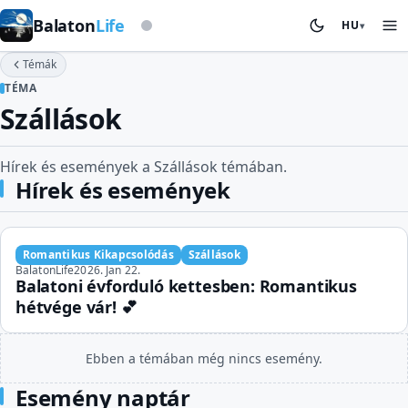
Viharjelző alapon
Balaton
Life
HU
▾
Témák
TÉMA
Szállások
Hírek és események a Szállások témában.
Hírek és események
Romantikus Kikapcsolódás
Szállások
BalatonLife
2026. Jan 22.
Balatoni évforduló kettesben: Romantikus
hétvége vár! 💕
Ebben a témában még nincs esemény.
Esemény naptár