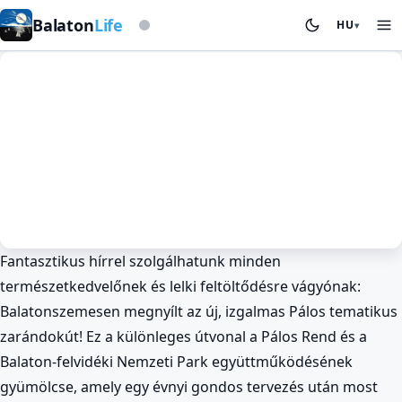
Viharjelző alapon
Balaton
Life
HU
▾
Fantasztikus hírrel szolgálhatunk minden
Kirándulás és Túrázás
Történelem és Kultúra
természetkedvelőnek és lelki feltöltődésre vágyónak:
Új Pálos Zarándokút
Balatonszemesen megnyílt az új, izgalmas Pálos tematikus
Balatonszemesen: Kalandra Fel! 🥾
zarándokút! Ez a különleges útvonal a Pálos Rend és a
BalatonLife
2026. Jan 27.
Balaton-felvidéki Nemzeti Park együttműködésének
gyümölcse, amely egy évnyi gondos tervezés után most