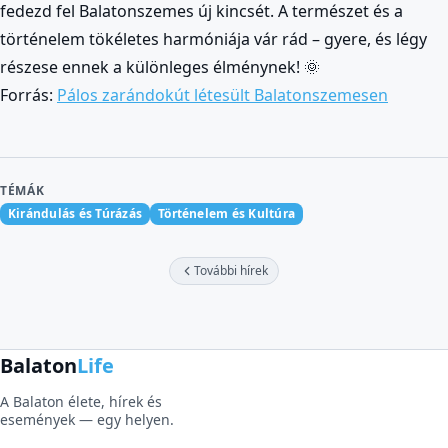
fedezd fel Balatonszemes új kincsét. A természet és a
történelem tökéletes harmóniája vár rád – gyere, és légy
részese ennek a különleges élménynek! 🌞
Forrás:
Pálos zarándokút létesült Balatonszemesen
TÉMÁK
Kirándulás és Túrázás
Történelem és Kultúra
További hírek
Balaton
Life
A Balaton élete, hírek és
események — egy helyen.