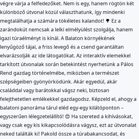
végre várja a felfedezőket. Nem is egy, hanem rögtön két
különböző útvonal közül választhatunk, így mindenki
megtalálhatja a számára tökéletes kalandot! 🌳 Ez a
zarándokút nemcsak a lelki elmélyülést szolgálja, hanem
igazi túraélményt is kínál. A Balaton környékének
lenyűgöző tájai, a friss levegő és a csend garantáltan
elvarázsolják az ide látogatókat. Az interaktív elemekkel
tarkított útvonalak során betekintést nyerhetünk a Pálos
Rend gazdag történelmébe, miközben a természet
szépségeiben gyönyörködünk. Akár egyedül, akár
családdal vagy barátokkal vágsz neki, biztosan
felejthetetlen emlékekkel gazdagodsz. Képzeld el, ahogy a
balatoni panoráma tárul eléd egy-egy kilátóponton –
egyszerűen lélegzetelállító! 😍 Ha szereted a kihívásokat,
vagy csak egy kis kikapcsolódásra vágysz, ezt az útvonalat
neked találták ki! Pakold össze a túrabakancsodat, és