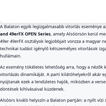
A Balaton egyik legizgalmasabb vitorlás eseménye 
and 49erFX OPEN Series
, amely Alsóörsön kerül me
Ősz a Balatonnál
Sport és Versenyek
Alsóörs
Vitorlásverseny a Balat
49er 49erFX osztályok legjobbjait vonzza a magyar n
Bajnokság Alsóörsön
technikai tudást igénylő kétszemélyes vitorlások iz
hullámain.
Sep 30. 00:00 – Oct 4. 00:00
Az esemény tökéletes lehetőség arra, hogy a nézők 
vitorlázás dinamikáját. A parti kilátóhelyekről akár e
nyújtanak ezek a lendületes hajók, miközben a versen
döntések kihívásaival küzdenek.
Alsóörs kiváló helyszín a Balaton partján: a nyílt ví