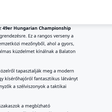
az
49er Hungarian Championship
grendezésre. Ez a rangos verseny a
onon: 49er Magyar
emzetközi mezőnyből, ahol a gyors,
galmas küzdelmet kínálnak a Balaton
közelről tapasztalják meg a modern
gy kísérőhajóról fantasztikus látványt
yzők a szélviszonyok a taktikai
zi szakaszok a megbízható