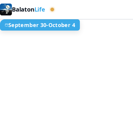
Balaton
Life
Nyugati medence
September 30-October 4