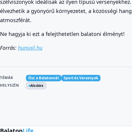
szélviszonyok ideálisak az ilyen típusú versenyekhez
élvezhetik a gyönyörű környezetet, a közösségi hang
atmoszférát.
Ne hagyja ki ezt a felejthetetlen balatoni élményt!
Forrás:
hunsail.hu
TÉMÁK
Ősz a Balatonnál
Sport és Versenyek
HELYSZÍN
Alsóörs
Balaton
Life