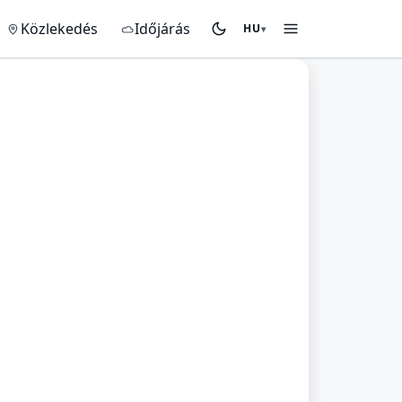
Közlekedés
Időjárás
HU
▾