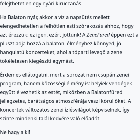
felejthetetlen egy nyári kiruccanás.
Ha Balaton nyár, akkor a víz a napsütés mellett
elengedhetetlen a felhőtlen esti szórakozás ahhoz, hogy
azt érezzük: ez igen, ezért jöttünk! A
ZeneFüred
éppen ezt a
pluszt adja hozzá a balatoni élményhez könnyed, jó
hangulatú koncerteket, ahol a tóparti levegő a zene
tökéletesen kiegészíti egymást.
Érdemes ellátogatni, mert a sorozat nem csupán zenei
program, hanem közösségi élmény is: helyiek vendégek
együtt élvezhetik az estét, miközben a Balatonfüred
jellegzetes, barátságos atmoszférája veszi körül őket. A
koncertek változatos zenei ízlésvilágot képviselnek, így
szinte mindenki talál kedvére való előadót.
Ne hagyja ki!