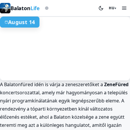
Viharjelző alapon
Balaton
Life
HU
▾
August 14
A Balatonfüred idén is várja a zeneszeretőket a
ZeneFüred
Nyár a Balatonnál
Zene és Koncertek
Balatonfüred
koncertsorozattal, amely már hagyományosan a település
ZeneFüred koncert Balatonfüreden
nyári programkínálatának egyik legnépszerűbb eleme. A
a Balatonnál
rendezvény a tóparti környezetben kínál változatos
Aug 14. · egész nap
élőzenés estéket, ahol a Balaton közelsége a zene együtt
teremti meg azt a különleges hangulatot, amitől igazán