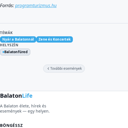
Forrás:
programturizmus.hu
TÉMÁK
Nyár a Balatonnál
Zene és Koncertek
HELYSZÍN
Balatonfüred
További események
Balaton
Life
A Balaton élete, hírek és
események — egy helyen.
BÖNGÉSSZ