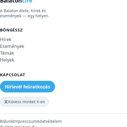
Balaton
Life
A Balaton élete, hírek és
események — egy helyen.
BÖNGÉSSZ
Hírek
Események
Témák
Helyek
KAPCSOLAT
Hírlevél feliratkozás
Kövess minket X-en
Rólunk
Impresszum
Adatvédelem