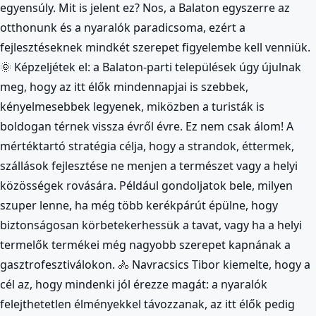
egyensúly. Mit is jelent ez? Nos, a Balaton egyszerre az
otthonunk és a nyaralók paradicsoma, ezért a
fejlesztéseknek mindkét szerepet figyelembe kell venniük.
🌞 Képzeljétek el: a Balaton-parti települések úgy újulnak
meg, hogy az itt élők mindennapjai is szebbek,
kényelmesebbek legyenek, miközben a turisták is
boldogan térnek vissza évről évre. Ez nem csak álom! A
mértéktartó stratégia célja, hogy a strandok, éttermek,
szállások fejlesztése ne menjen a természet vagy a helyi
közösségek rovására. Például gondoljatok bele, milyen
szuper lenne, ha még több kerékpárút épülne, hogy
biztonságosan körbetekerhessük a tavat, vagy ha a helyi
termelők termékei még nagyobb szerepet kapnának a
gasztrofesztiválokon. 🚴 Navracsics Tibor kiemelte, hogy a
cél az, hogy mindenki jól érezze magát: a nyaralók
felejthetetlen élményekkel távozzanak, az itt élők pedig