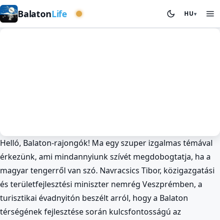
Nyugati medence
Balaton
Life
HU
▾
Helló, Balaton-rajongók! Ma egy szuper izgalmas témával
Hírek
Környezetvédelem
érkezünk, ami mindannyiunk szívét megdobogtatja, ha a
Navracsics Tibor: Egyensúly a
magyar tengerről van szó. Navracsics Tibor, közigazgatási
Balaton Fejlődésében! 🌊
és területfejlesztési miniszter nemrég Veszprémben, a
BalatonLife
2026. Feb 5.
turisztikai évadnyitón beszélt arról, hogy a Balaton
térségének fejlesztése során kulcsfontosságú az