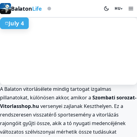
Viharjelző alapon
Balaton
Life
HU
▾
July 4
A Balaton vitorlásélete mindig tartogat izgalmas
Nyár a Balatonnál
Sport és Versenyek
Keszthely
pillanatokat, különösen akkor, amikor a
Szombati sorozat-
Keszthelyi vitorlásverseny a
Vitorlasshop.hu
versenyei zajlanak Keszthelyen. Ez a
Szombati Sorozatban!
rendszeresen visszatérő sportesemény a vitorlázás
Jul 4. · 00:00–03:00
rajongóit gyűjti össze, akik a tó nyugati medencéjének
változatos szélviszonyai mérhetik össze tudásukat