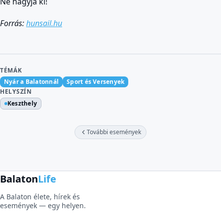
Ne hagyja ki!
Forrás:
hunsail.hu
TÉMÁK
Nyár a Balatonnál
Sport és Versenyek
HELYSZÍN
Keszthely
További események
Balaton
Life
A Balaton élete, hírek és
események — egy helyen.