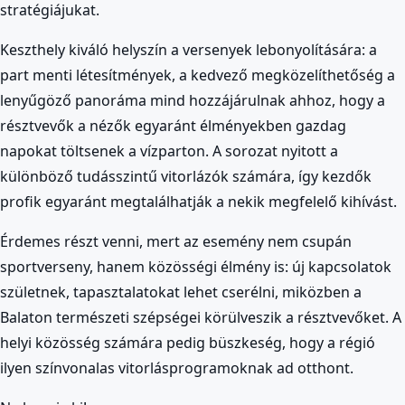
stratégiájukat.
Keszthely kiváló helyszín a versenyek lebonyolítására: a
part menti létesítmények, a kedvező megközelíthetőség a
lenyűgöző panoráma mind hozzájárulnak ahhoz, hogy a
résztvevők a nézők egyaránt élményekben gazdag
napokat töltsenek a vízparton. A sorozat nyitott a
különböző tudásszintű vitorlázók számára, így kezdők
profik egyaránt megtalálhatják a nekik megfelelő kihívást.
Érdemes részt venni, mert az esemény nem csupán
sportverseny, hanem közösségi élmény is: új kapcsolatok
születnek, tapasztalatokat lehet cserélni, miközben a
Balaton természeti szépségei körülveszik a résztvevőket. A
helyi közösség számára pedig büszkeség, hogy a régió
ilyen színvonalas vitorlásprogramoknak ad otthont.