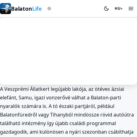
Viharjelző alapon
Balaton
Life
HU
▾
A Veszprémi Állatkert legújabb lakója, az ötéves ázsiai
Hírek
Tavasz a Balatonnál
Veszprém
elefánt, Samu, igazi vonzerővé válhat a Balaton-parti
Miért kellett daru Samu elefántnak
nyaralók számára is. A tó északi partjáról, például
a veszprémi állatkertben? 🐘
Balatonfüredről vagy Tihanyból mindössze rövid autóútra
BalatonLife
2026. May 21.
található intézmény így újabb családi programmal
gazdagodik, ami különösen a nyári szezonban csábíthatja