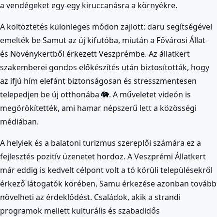
a vendégeket egy-egy kiruccanásra a környékre.
A költöztetés különleges módon zajlott: daru segítségével
emelték be Samut az új kifutóba, miután a Fővárosi Állat-
és Növénykertből érkezett Veszprémbe. Az állatkert
szakemberei gondos előkészítés után biztosították, hogy
az ifjú hím elefánt biztonságosan és stresszmentesen
telepedjen be új otthonába 🐘. A műveletet videón is
megörökítették, ami hamar népszerű lett a közösségi
médiában.
A helyiek és a balatoni turizmus szereplői számára ez a
fejlesztés pozitív üzenetet hordoz. A Veszprémi Állatkert
már eddig is kedvelt célpont volt a tó körüli településekről
érkező látogatók körében, Samu érkezése azonban tovább
növelheti az érdeklődést. Családok, akik a strandi
programok mellett kulturális és szabadidős