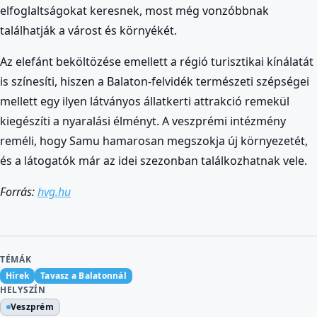
elfoglaltságokat keresnek, most még vonzóbbnak
találhatják a várost és környékét.
Az elefánt beköltözése emellett a régió turisztikai kínálatát
is színesíti, hiszen a Balaton-felvidék természeti szépségei
mellett egy ilyen látványos állatkerti attrakció remekül
kiegészíti a nyaralási élményt. A veszprémi intézmény
reméli, hogy Samu hamarosan megszokja új környezetét,
és a látogatók már az idei szezonban találkozhatnak vele.
Forrás:
hvg.hu
TÉMÁK
Hírek
Tavasz a Balatonnál
HELYSZÍN
Veszprém